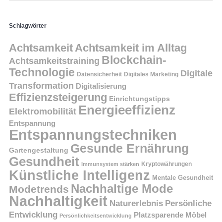
Schlagwörter
Achtsamkeit
Achtsamkeit im Alltag
Blockchain-
Achtsamkeitstraining
Technologie
Digitale
Datensicherheit
Digitales Marketing
Transformation
Digitalisierung
Effizienzsteigerung
Einrichtungstipps
Energieeffizienz
Elektromobilität
Entspannung
Entspannungstechniken
Gesunde Ernährung
Gartengestaltung
Gesundheit
Kryptowährungen
Immunsystem stärken
Künstliche Intelligenz
Mentale Gesundheit
Nachhaltige Mode
Modetrends
Nachhaltigkeit
Persönliche
Naturerlebnis
Entwicklung
Platzsparende Möbel
Persönlichkeitsentwicklung