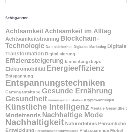
Schlagwörter
Achtsamkeit
Achtsamkeit im Alltag
Blockchain-
Achtsamkeitstraining
Technologie
Digitale
Datensicherheit
Digitales Marketing
Transformation
Digitalisierung
Effizienzsteigerung
Einrichtungstipps
Energieeffizienz
Elektromobilität
Entspannung
Entspannungstechniken
Gesunde Ernährung
Gartengestaltung
Gesundheit
Kryptowährungen
Immunsystem stärken
Künstliche Intelligenz
Mentale Gesundheit
Nachhaltige Mode
Modetrends
Nachhaltigkeit
Persönliche
Naturerlebnis
Entwicklung
Platzsparende Möbel
Persönlichkeitsentwicklung