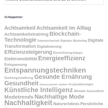
Schlagwörter
Achtsamkeit
Achtsamkeit im Alltag
Blockchain-
Achtsamkeitstraining
Technologie
Digitale
Datensicherheit
Digitales Marketing
Transformation
Digitalisierung
Effizienzsteigerung
Einrichtungstipps
Energieeffizienz
Elektromobilität
Entspannung
Entspannungstechniken
Gesunde Ernährung
Gartengestaltung
Gesundheit
Kryptowährungen
Immunsystem stärken
Künstliche Intelligenz
Mentale Gesundheit
Nachhaltige Mode
Modetrends
Nachhaltigkeit
Persönliche
Naturerlebnis