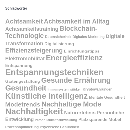
Schlagwörter
Achtsamkeit
Achtsamkeit im Alltag
Blockchain-
Achtsamkeitstraining
Technologie
Digitale
Datensicherheit
Digitales Marketing
Transformation
Digitalisierung
Effizienzsteigerung
Einrichtungstipps
Energieeffizienz
Elektromobilität
Entspannung
Entspannungstechniken
Gesunde Ernährung
Gartengestaltung
Gesundheit
Kryptowährungen
Immunsystem stärken
Künstliche Intelligenz
Mentale Gesundheit
Nachhaltige Mode
Modetrends
Nachhaltigkeit
Persönliche
Naturerlebnis
Entwicklung
Platzsparende Möbel
Persönlichkeitsentwicklung
Prozessoptimierung
Psychische Gesundheit