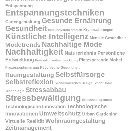
Entspannung
Entspannungstechniken
Gesunde Ernährung
Gartengestaltung
Gesundheit
Kryptowährungen
Immunsystem stärken
Künstliche Intelligenz
Mentale Gesundheit
Nachhaltige Mode
Modetrends
Nachhaltigkeit
Persönliche
Naturerlebnis
Entwicklung
Platzsparende Möbel
Persönlichkeitsentwicklung
Prozessoptimierung
Psychische Gesundheit
Selbstfürsorge
Raumgestaltung
Selbstreflexion
Skandinavisches Design
Smart Home
Stressabbau
Technologie
Stressbewältigung
Stressmanagement
Technologische
Technologische Innovation
Umweltschutz
Innovationen
Urban Gardening
Wohnraumgestaltung
Virtuelle Realität
Zeitmanagement