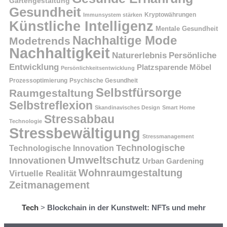
Gartengestaltung
Gesundheit
Kryptowährungen
Immunsystem stärken
Künstliche Intelligenz
Mentale Gesundheit
Nachhaltige Mode
Modetrends
Nachhaltigkeit
Persönliche
Naturerlebnis
Entwicklung
Platzsparende Möbel
Persönlichkeitsentwicklung
Prozessoptimierung
Psychische Gesundheit
Selbstfürsorge
Raumgestaltung
Selbstreflexion
Skandinavisches Design
Smart Home
Stressabbau
Technologie
Stressbewältigung
Stressmanagement
Technologische
Technologische Innovation
Umweltschutz
Innovationen
Urban Gardening
Wohnraumgestaltung
Virtuelle Realität
Zeitmanagement
Tech
>
Blockchain in der Kunstwelt: NFTs und mehr