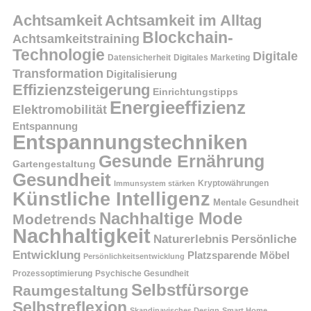
Achtsamkeit
Achtsamkeit im Alltag
Blockchain-
Achtsamkeitstraining
Technologie
Digitale
Datensicherheit
Digitales Marketing
Transformation
Digitalisierung
Effizienzsteigerung
Einrichtungstipps
Energieeffizienz
Elektromobilität
Entspannung
Entspannungstechniken
Gesunde Ernährung
Gartengestaltung
Gesundheit
Kryptowährungen
Immunsystem stärken
Künstliche Intelligenz
Mentale Gesundheit
Nachhaltige Mode
Modetrends
Nachhaltigkeit
Persönliche
Naturerlebnis
Entwicklung
Platzsparende Möbel
Persönlichkeitsentwicklung
Prozessoptimierung
Psychische Gesundheit
Selbstfürsorge
Raumgestaltung
Selbstreflexion
Skandinavisches Design
Smart Home