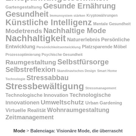
Gesunde Ernährung
Gartengestaltung
Gesundheit
Kryptowährungen
Immunsystem stärken
Künstliche Intelligenz
Mentale Gesundheit
Nachhaltige Mode
Modetrends
Nachhaltigkeit
Persönliche
Naturerlebnis
Entwicklung
Platzsparende Möbel
Persönlichkeitsentwicklung
Prozessoptimierung
Psychische Gesundheit
Selbstfürsorge
Raumgestaltung
Selbstreflexion
Skandinavisches Design
Smart Home
Stressabbau
Technologie
Stressbewältigung
Stressmanagement
Technologische
Technologische Innovation
Umweltschutz
Innovationen
Urban Gardening
Wohnraumgestaltung
Virtuelle Realität
Zeitmanagement
Mode
>
Balenciaga: Visionäre Mode, die überrascht