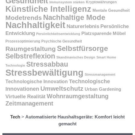
Gesundheit
Kryptowährungen
Immunsystem stärken
Künstliche Intelligenz
Mentale Gesundheit
Nachhaltige Mode
Modetrends
Nachhaltigkeit
Persönliche
Naturerlebnis
Entwicklung
Platzsparende Möbel
Persönlichkeitsentwicklung
Prozessoptimierung
Psychische Gesundheit
Selbstfürsorge
Raumgestaltung
Selbstreflexion
Skandinavisches Design
Smart Home
Stressabbau
Technologie
Stressbewältigung
Stressmanagement
Technologische
Technologische Innovation
Umweltschutz
Innovationen
Urban Gardening
Wohnraumgestaltung
Virtuelle Realität
Zeitmanagement
Tech
>
Automatisierte Haushaltsgeräte: Komfort leicht
gemacht