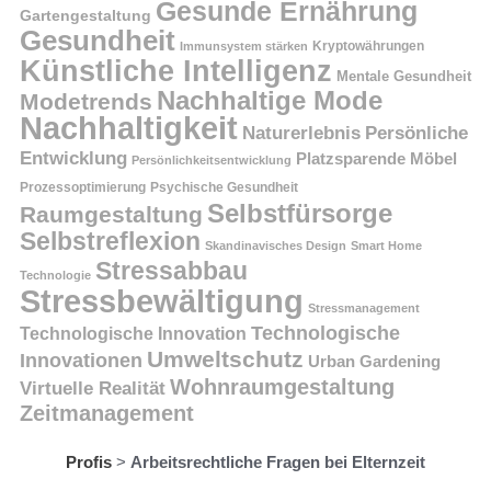
Gesunde Ernährung
Gartengestaltung
Gesundheit
Kryptowährungen
Immunsystem stärken
Künstliche Intelligenz
Mentale Gesundheit
Nachhaltige Mode
Modetrends
Nachhaltigkeit
Persönliche
Naturerlebnis
Entwicklung
Platzsparende Möbel
Persönlichkeitsentwicklung
Prozessoptimierung
Psychische Gesundheit
Selbstfürsorge
Raumgestaltung
Selbstreflexion
Skandinavisches Design
Smart Home
Stressabbau
Technologie
Stressbewältigung
Stressmanagement
Technologische
Technologische Innovation
Umweltschutz
Innovationen
Urban Gardening
Wohnraumgestaltung
Virtuelle Realität
Zeitmanagement
Profis
>
Arbeitsrechtliche Fragen bei Elternzeit