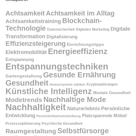
Achtsamkeit
Achtsamkeit im Alltag
Blockchain-
Achtsamkeitstraining
Technologie
Digitale
Datensicherheit
Digitales Marketing
Transformation
Digitalisierung
Effizienzsteigerung
Einrichtungstipps
Energieeffizienz
Elektromobilität
Entspannung
Entspannungstechniken
Gesunde Ernährung
Gartengestaltung
Gesundheit
Kryptowährungen
Immunsystem stärken
Künstliche Intelligenz
Mentale Gesundheit
Nachhaltige Mode
Modetrends
Nachhaltigkeit
Persönliche
Naturerlebnis
Entwicklung
Platzsparende Möbel
Persönlichkeitsentwicklung
Prozessoptimierung
Psychische Gesundheit
Selbstfürsorge
Raumgestaltung