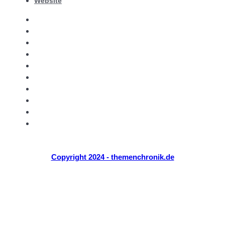
Website
Themen Chronik
Zuhause
Garten
Lifestyle
Mode
Reisen
Tech
Über Uns
Kontakt
Website
Copyright 2024 - themenchronik.de