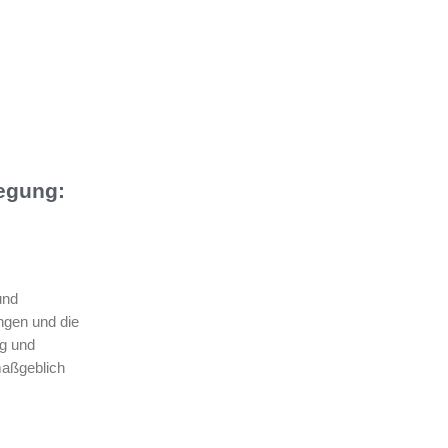
egung:
und
en und die
ng und
maßgeblich