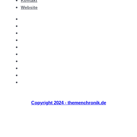
Kontakt
Website
Themen Chronik
Zuhause
Garten
Lifestyle
Mode
Reisen
Tech
Über Uns
Kontakt
Website
Copyright 2024 - themenchronik.de